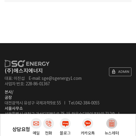
(주)에스지에너지
lock
ADMIN
대표: 이진섭
E-mail: sge@sgenergy1.com
사업자 번호: 228-86-01367
본사/
공장
대전광역시 유성구 국제과학9로 55 I Tel.042-384-0055
서울사무소
서울특별시 금천구 가산디지털1로 75-15 하우스디와이즈타워 712호 I
Tel.02-6204-6660
©SG energy Inc. ALL RIGHTS RESERVED.
상담요청
메일
뉴스레터
전화
블로그
카카오톡