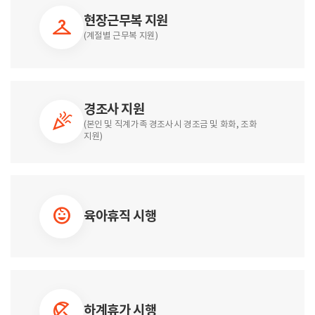
현장근무복 지원
checkroom
(계절별 근무복 지원)
경조사 지원
celebration
(본인 및 직계가족 경조사시 경조금 및 화화, 조화
지원)
child_care
육아휴직 시행
beach_access
하계휴가 시행