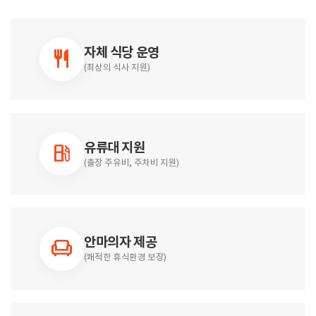
자체 식당 운영
restaurant
(최상의 식사 지원)
유류대 지원
local_gas_station
(출장 주유비, 주차비 지원)
안마의자 제공
chair
(쾌적한 휴식환경 보장)