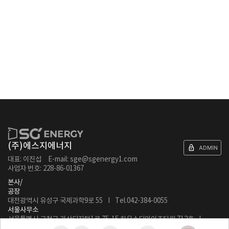
(주)에스지에너지
lock
ADMIN
대표: 이진섭
E-mail: sge@sgenergy1.com
사업자 번호: 228-86-01367
본사/
공장
대전광역시 유성구 국제과학9로 55 I Tel.042-384-0055
서울사무소
서울특별시 금천구 가산디지털1로 75-15 하우스디와이즈타워 712호 I
Tel.02-6204-6660