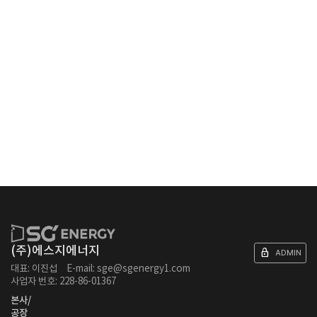
(주)에스지에너지
lock
ADMIN
대표: 이진섭
E-mail: sge@sgenergy1.com
사업자 번호: 228-86-01367
본사/
공장