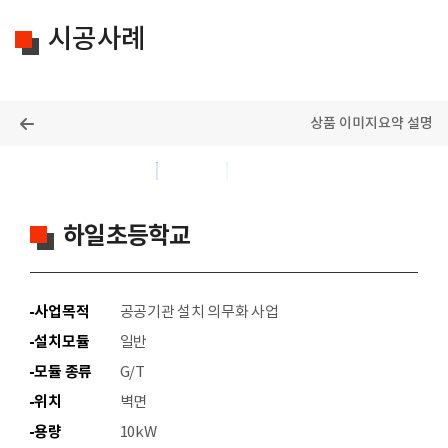
시공사례
상품 이미지
요약 설명
목록
하일초등학교
사업목적
공공기관 설치 의무화 사업
설치모듈
일반
모듈 종류
G/T
위치
벽면
용량
10kW