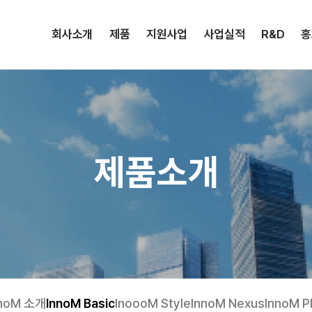
회사소개
제품
지원사업
사업실적
R&D
홍
제품소개
nnoM 소개
InnoM Basic
InoooM Style
InnoM Nexus
InnoM P